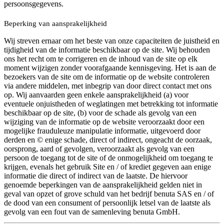
persoonsgegevens.
Beperking van aansprakelijkheid
Wij streven ernaar om het beste van onze capaciteiten de juistheid en
tijdigheid van de informatie beschikbaar op de site. Wij behouden
ons het recht om te corrigeren en de inhoud van de site op elk
moment wijzigen zonder voorafgaande kennisgeving. Het is aan de
bezoekers van de site om de informatie op de website controleren
via andere middelen, met inbegrip van door direct contact met ons
op. Wij aanvaarden geen enkele aansprakelijkheid (a) voor
eventuele onjuistheden of weglatingen met betrekking tot informatie
beschikbaar op de site, (b) voor de schade als gevolg van een
wijziging van de informatie op de website veroorzaakt door een
mogelijke frauduleuze manipulatie informatie, uitgevoerd door
derden en © enige schade, direct of indirect, ongeacht de oorzaak,
oorsprong, aard of gevolgen, veroorzaakt als gevolg van een
persoon de toegang tot de site of de onmogelijkheid om toegang te
krijgen, evenals het gebruik Site en / of krediet gegeven aan enige
informatie die direct of indirect van de laatste. De hiervoor
genoemde beperkingen van de aansprakelijkheid gelden niet in
geval van opzet of grove schuld van het bedrijf benuta SAS en / of
de dood van een consument of persoonlijk letsel van de laatste als
gevolg van een fout van de samenleving benuta GmbH.