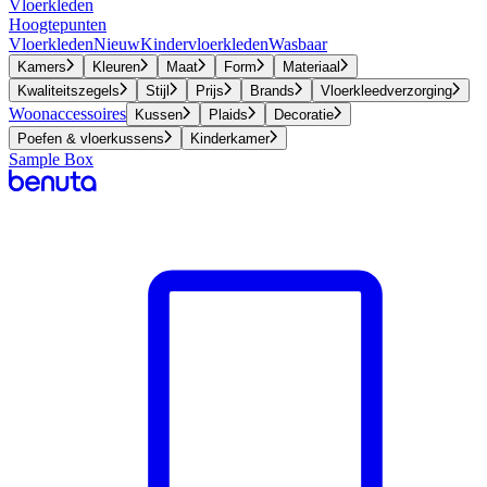
Vloerkleden
Hoogtepunten
Vloerkleden
Nieuw
Kindervloerkleden
Wasbaar
Kamers
Kleuren
Maat
Form
Materiaal
Kwaliteitszegels
Stijl
Prijs
Brands
Vloerkleedverzorging
Woonaccessoires
Kussen
Plaids
Decoratie
Poefen & vloerkussens
Kinderkamer
Sample Box