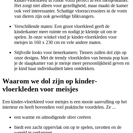
kinder-vloerkleed in ronde vorm perfect in een meisjeskamer.
Het zorgt niet alleen voor gezelligheid, maar maakt de kamer
ook veel interessanter. Schattige vloeraccessoires in de vorm
van dieren zijn ook geweldige blikvangers.
Verschillende maten: Een groot vloerkleed geeft de
kinderkamer meer ruimte en nodigt je kleintje uit om te
spelen. In onze winkel vind je kinder-vloerkleden voor
meisjes in 160 x 230 cm en vele andere maten.
Stijlvolle looks voor tienerkamers: Tieners zullen dol zijn op
onze designs. Met de trendy vloerkleden van benuta pop kun
je de slaapkamer van je meisje meer persoonlijkheid geven en
je kind haar individualiteit laten ontdekken.
Waarom we dol zijn op kinder-
vloerkleden voor meisjes
Een kinder-vloerkleed voor meisjes is een mooie aanvulling op het
interieur en heeft bovendien veel praktische voordelen. Ze ...
een warme en uitnodigende sfeer creëren
biedt een zacht oppervlak om op te spelen, ravotten en de
wereld te verkennen