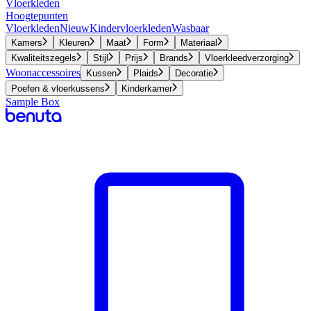
Vloerkleden
Hoogtepunten
Vloerkleden
Nieuw
Kindervloerkleden
Wasbaar
Kamers
Kleuren
Maat
Form
Materiaal
Kwaliteitszegels
Stijl
Prijs
Brands
Vloerkleedverzorging
Woonaccessoires
Kussen
Plaids
Decoratie
Poefen & vloerkussens
Kinderkamer
Sample Box