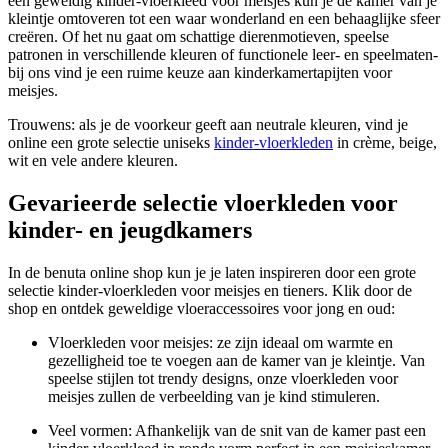
een geweldig kinder-vloerkleed voor meisjes kun je de kamer van je
kleintje omtoveren tot een waar wonderland en een behaaglijke sfeer
creëren. Of het nu gaat om schattige dierenmotieven, speelse
patronen in verschillende kleuren of functionele leer- en speelmaten-
bij ons vind je een ruime keuze aan kinderkamertapijten voor
meisjes.
Trouwens: als je de voorkeur geeft aan neutrale kleuren, vind je
online een grote selectie uniseks
kinder-vloerkleden
in crème, beige,
wit en vele andere kleuren.
Gevarieerde selectie vloerkleden voor
kinder- en jeugdkamers
In de benuta online shop kun je je laten inspireren door een grote
selectie kinder-vloerkleden voor meisjes en tieners. Klik door de
shop en ontdek geweldige vloeraccessoires voor jong en oud:
Vloerkleden voor meisjes: ze zijn ideaal om warmte en
gezelligheid toe te voegen aan de kamer van je kleintje. Van
speelse stijlen tot trendy designs, onze vloerkleden voor
meisjes zullen de verbeelding van je kind stimuleren.
Veel vormen: Afhankelijk van de snit van de kamer past een