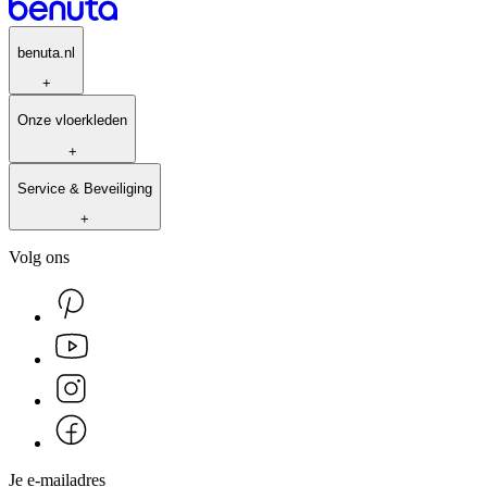
benuta.nl
+
Onze vloerkleden
+
Service & Beveiliging
+
Volg ons
Je e-mailadres