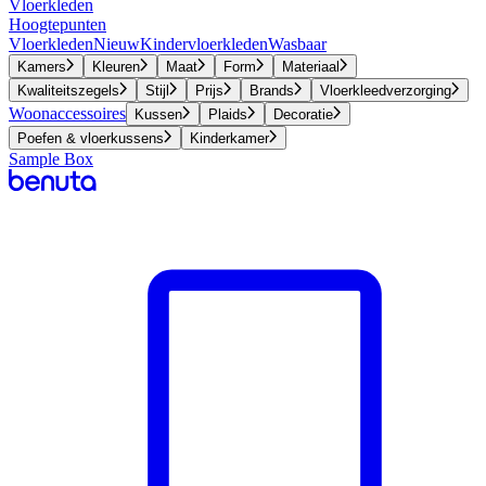
Vloerkleden
Hoogtepunten
Vloerkleden
Nieuw
Kindervloerkleden
Wasbaar
Kamers
Kleuren
Maat
Form
Materiaal
Kwaliteitszegels
Stijl
Prijs
Brands
Vloerkleedverzorging
Woonaccessoires
Kussen
Plaids
Decoratie
Poefen & vloerkussens
Kinderkamer
Sample Box