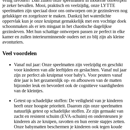
veilig ravotten? Dan zullen onze speelmatten in moderne ontwerpen
je zeker bevallen. Mooi, praktisch en veelzijdig, onze LYTTE
speelmatten zijn speciaal door ons ontworpen om je gezinsleven nog
gelukkiger en zorgelozer te maken. Dankzij het waterdichte
oppervlak kun je onze kruipmat gemakkelijk met een vochtige doek
schoonmaken als er iets misgaat in het chaotische dagelijkse
gezinsleven. Met hun schattige ontwerpen passen ze perfect in elke
kamer en zullen interieurminnende ouders net zo blij zijn als kleine
avonturiers.
Veel voordelen
Vanaf nul jaar: Onze speelmatten zijn veelzijdig en geschikt
voor kinderen van alle leeftijden en geslachten. Vanaf nul jaar
zijn ze perfect als kruipmat voor baby's. Voor peuters vanaf
drie jaar is het gezamenlijk op- en afbouwen van de matten
bijzonder leuk en bevordert ook de cognitieve vaardigheden
van de kleintjes.
Getest op schadelijke stoffen: De veiligheid van je kinderen
heeft onze hoogste prioriteit. Daarom zijn onze speelmatten
natuurlijk getest op schadelijke stoffen. Ze zijn gemaakt van
zacht en resistent schuim (EVA-schuim) en ondersteunen je
kinderen als ze kruipen, ravotten en hun eerste stapjes zetten.
Onze babymatten beschermen je kinderen ook tegen koude