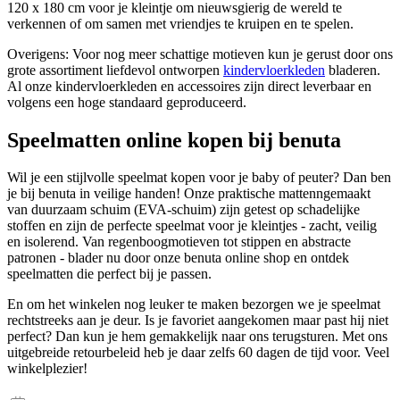
120 x 180 cm voor je kleintje om nieuwsgierig de wereld te
verkennen of om samen met vriendjes te kruipen en te spelen.
Overigens: Voor nog meer schattige motieven kun je gerust door ons
grote assortiment liefdevol ontworpen
kindervloerkleden
bladeren.
Al onze kindervloerkleden en accessoires zijn direct leverbaar en
volgens een hoge standaard geproduceerd.
Speelmatten online kopen bij benuta
Wil je een stijlvolle speelmat kopen voor je baby of peuter? Dan ben
je bij benuta in veilige handen! Onze praktische mattenngemaakt
van duurzaam schuim (EVA-schuim) zijn getest op schadelijke
stoffen en zijn de perfecte speelmat voor je kleintjes - zacht, veilig
en isolerend. Van regenboogmotieven tot stippen en abstracte
patronen - blader nu door onze benuta online shop en ontdek
speelmatten die perfect bij je passen.
En om het winkelen nog leuker te maken bezorgen we je speelmat
rechtstreeks aan je deur. Is je favoriet aangekomen maar past hij niet
perfect? Dan kun je hem gemakkelijk naar ons terugsturen. Met ons
uitgebreide retourbeleid heb je daar zelfs 60 dagen de tijd voor. Veel
winkelplezier!