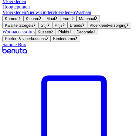
Vloerkleden
Hoogtepunten
Vloerkleden
Nieuw
Kindervloerkleden
Wasbaar
Kamers
Kleuren
Maat
Form
Materiaal
Kwaliteitszegels
Stijl
Prijs
Brands
Vloerkleedverzorging
Woonaccessoires
Kussen
Plaids
Decoratie
Poefen & vloerkussens
Kinderkamer
Sample Box