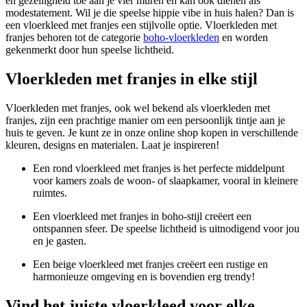
en gezelligheid toe aan je vier muren en kan ook dienen als
modestatement. Wil je die speelse hippie vibe in huis halen? Dan is
een vloerkleed met franjes een stijlvolle optie. Vloerkleden met
franjes behoren tot de categorie
boho-vloerkleden
en worden
gekenmerkt door hun speelse lichtheid.
Vloerkleden met franjes in elke stijl
Vloerkleden met franjes, ook wel bekend als vloerkleden met
franjes, zijn een prachtige manier om een persoonlijk tintje aan je
huis te geven. Je kunt ze in onze online shop kopen in verschillende
kleuren, designs en materialen. Laat je inspireren!
Een rond vloerkleed met franjes is het perfecte middelpunt
voor kamers zoals de woon- of slaapkamer, vooral in kleinere
ruimtes.
Een vloerkleed met franjes in boho-stijl creëert een
ontspannen sfeer. De speelse lichtheid is uitnodigend voor jou
en je gasten.
Een beige vloerkleed met franjes creëert een rustige en
harmonieuze omgeving en is bovendien erg trendy!
Vind het juiste vloerkleed voor elke