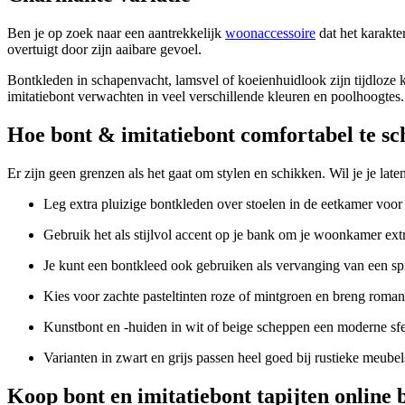
Ben je op zoek naar een aantrekkelijk
woonaccessoire
dat het karakter
overtuigt door zijn aaibare gevoel.
Bontkleden in schapenvacht, lamsvel of koeienhuidlook zijn tijdloze k
imitatiebont verwachten in veel verschillende kleuren en poolhoogtes
Hoe bont & imitatiebont comfortabel te sc
Er zijn geen grenzen als het gaat om stylen en schikken. Wil je je lat
Leg extra pluizige bontkleden over stoelen in de eetkamer voor
Gebruik het als stijlvol accent op je bank om je woonkamer ext
Je kunt een bontkleed ook gebruiken als vervanging van een sp
Kies voor zachte pasteltinten roze of mintgroen en breng romant
Kunstbont en -huiden in wit of beige scheppen een moderne sfe
Varianten in zwart en grijs passen heel goed bij rustieke meubel
Koop bont en imitatiebont tapijten online 