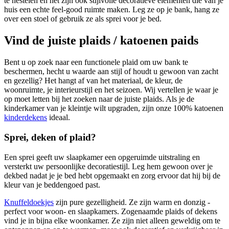
te nestelen en het zijn ook stijlvolle decoratieve elementen die van je
huis een echte feel-good ruimte maken. Leg ze op je bank, hang ze
over een stoel of gebruik ze als sprei voor je bed.
Vind de juiste plaids / katoenen paids
Bent u op zoek naar een functionele plaid om uw bank te
beschermen, hecht u waarde aan stijl of houdt u gewoon van zacht
en gezellig? Het hangt af van het materiaal, de kleur, de
woonruimte, je interieurstijl en het seizoen. Wij vertellen je waar je
op moet letten bij het zoeken naar de juiste plaids. Als je de
kinderkamer van je kleintje wilt upgraden, zijn onze 100% katoenen
kinderdekens
ideaal.
Sprei, deken of plaid?
Een sprei geeft uw slaapkamer een opgeruimde uitstraling en
versterkt uw persoonlijke decoratiestijl. Leg hem gewoon over je
dekbed nadat je je bed hebt opgemaakt en zorg ervoor dat hij bij de
kleur van je beddengoed past.
Knuffeldoekjes
zijn pure gezelligheid. Ze zijn warm en donzig -
perfect voor woon- en slaapkamers. Zogenaamde plaids of dekens
vind je in bijna elke woonkamer. Ze zijn niet alleen geweldig om te