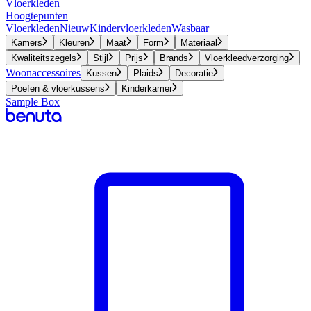
Vloerkleden
Hoogtepunten
Vloerkleden
Nieuw
Kindervloerkleden
Wasbaar
Kamers
Kleuren
Maat
Form
Materiaal
Kwaliteitszegels
Stijl
Prijs
Brands
Vloerkleedverzorging
Woonaccessoires
Kussen
Plaids
Decoratie
Poefen & vloerkussens
Kinderkamer
Sample Box