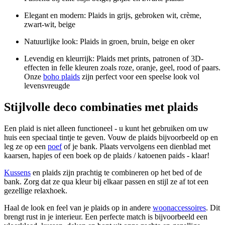
Elegant en modern: Plaids in grijs, gebroken wit, crème,
zwart-wit, beige
Natuurlijke look: Plaids in groen, bruin, beige en oker
Levendig en kleurrijk: Plaids met prints, patronen of 3D-
effecten in felle kleuren zoals roze, oranje, geel, rood of paars.
Onze
boho plaids
zijn perfect voor een speelse look vol
levensvreugde
Stijlvolle deco combinaties met plaids
Een plaid is niet alleen functioneel - u kunt het gebruiken om uw
huis een speciaal tintje te geven. Vouw de plaids bijvoorbeeld op en
leg ze op een
poef
of je bank. Plaats vervolgens een dienblad met
kaarsen, hapjes of een boek op de plaids / katoenen paids - klaar!
Kussens
en plaids zijn prachtig te combineren op het bed of de
bank. Zorg dat ze qua kleur bij elkaar passen en stijl ze af tot een
gezellige relaxhoek.
Haal de look en feel van je plaids op in andere
woonaccessoires
. Dit
brengt rust in je interieur. Een perfecte match is bijvoorbeeld een