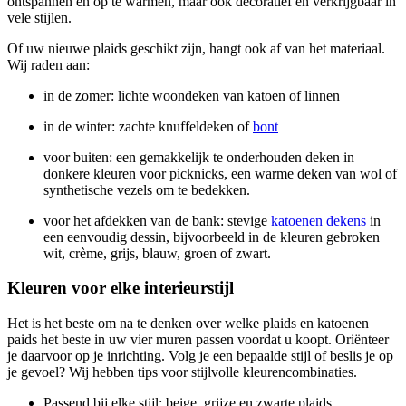
ontspannen en op te warmen, maar ook decoratief en verkrijgbaar in
vele stijlen.
Of uw nieuwe plaids geschikt zijn, hangt ook af van het materiaal.
Wij raden aan:
in de zomer: lichte woondeken van katoen of linnen
in de winter: zachte knuffeldeken of
bont
voor buiten: een gemakkelijk te onderhouden deken in
donkere kleuren voor picknicks, een warme deken van wol of
synthetische vezels om te bedekken.
voor het afdekken van de bank: stevige
katoenen dekens
in
een eenvoudig dessin, bijvoorbeeld in de kleuren gebroken
wit, crème, grijs, blauw, groen of zwart.
Kleuren voor elke interieurstijl
Het is het beste om na te denken over welke plaids en katoenen
paids het beste in uw vier muren passen voordat u koopt. Oriënteer
je daarvoor op je inrichting. Volg je een bepaalde stijl of beslis je op
je gevoel? Wij hebben tips voor stijlvolle kleurencombinaties.
Passend bij elke stijl: beige, grijze en zwarte plaids